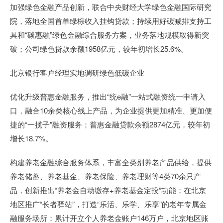
加强绿色金融产品创新，联合中央财经大学绿色金融国际研究
院，落地全国首单绿棕收入挂钩贷款；持续用好碳减排支持工
具和“碳惠融”绿色金融综合服务方案，业务落地规模取得新突
破；公司绿色贷款余额1958亿元，较年初增长25.6%。
北京银行客户经理实地调研绿色低碳企业
优化升级普惠金融服务，推出“统e融”一站式融资统一申请入
口，融合10余类核心线上产品，为企业提供更加精准、更加便
捷的“一揽子”融资服务；普惠金融贷款余额2874亿元，较年初
增长18.7%。
构建养老金融综合服务体系，丰富全类别养老产品供给，提供
养老储蓄、养老基金、养老保险、养老理财等4类70余只产
品，创新推出“养老金自动缴存+养老基金定投”功能；在北京
地区推广“长者驿站”，打造“乐活、乐学、乐享”的老年专属金
融服务场所；累计开立个人养老金账户146万户，北京地区账