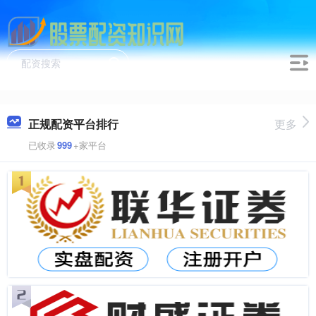
正规配资平台排行
更多
已收录
999
+家平台