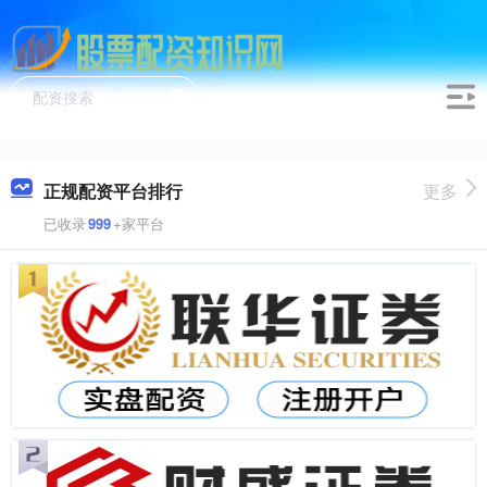
正规配资平台排行
更多
已收录
999
+家平台