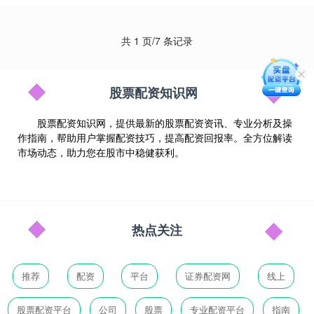
共 1 页/7 条记录
股票配资知识网
股票配资知识网，提供最新的股票配资资讯、专业分析及操
作指南，帮助用户掌握配资技巧，提高配资回报率。全方位解读
市场动态，助力您在股市中稳健获利。
热点关注
推荐
配资
平台
证券配资网
线上
股票配资平台
公司
股票
专业配资平台
指南