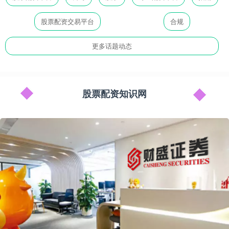
股票配资交易平台
合规
更多话题动态
股票配资知识网