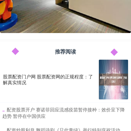
推荐阅读
股票配资门户网 股票配资网的正规程度：了
解真实情况
​配资股票开户 赛诺菲回应流感疫苗暂停接种：效价呈下降
趋势 暂停在中国供应
​配资炒股利息 舞蹈诗剧《只此青绿》举行特别庆祝活动，