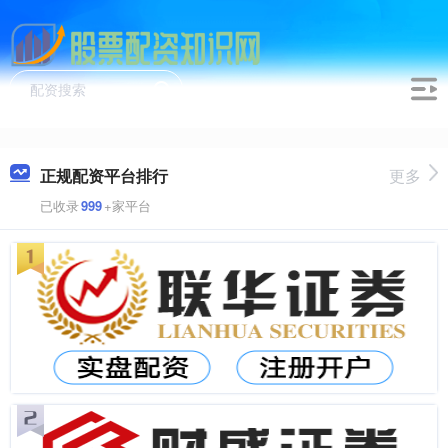
正规配资平台排行
更多
已收录
999
+家平台