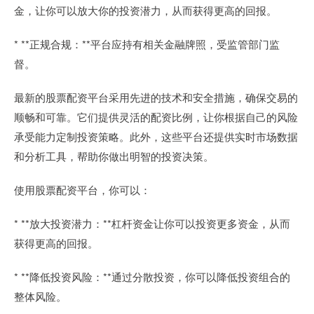
金，让你可以放大你的投资潜力，从而获得更高的回报。
* **正规合规：**平台应持有相关金融牌照，受监管部门监
督。
最新的股票配资平台采用先进的技术和安全措施，确保交易的
顺畅和可靠。它们提供灵活的配资比例，让你根据自己的风险
承受能力定制投资策略。此外，这些平台还提供实时市场数据
和分析工具，帮助你做出明智的投资决策。
使用股票配资平台，你可以：
* **放大投资潜力：**杠杆资金让你可以投资更多资金，从而
获得更高的回报。
* **降低投资风险：**通过分散投资，你可以降低投资组合的
整体风险。