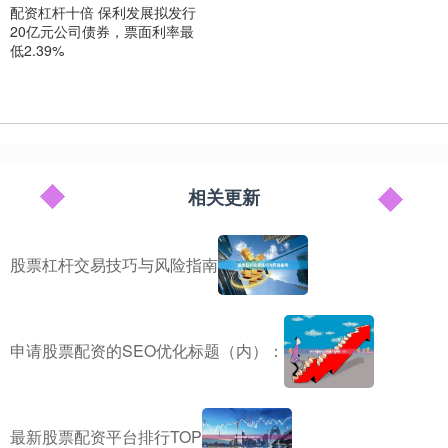
配资杠杆十倍 保利发展拟发行
20亿元公司债券，票面利率最
低2.39%
相关更新
股票杠杆交易技巧与风险指南
申请股票配资的SEO优化标题（内）：
最新股票配资平台排行TOP