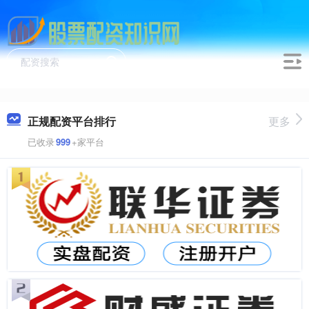
正规配资平台排行
更多
已收录
999
+家平台