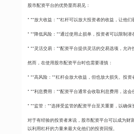
股市配资平台的优势显而易见：
* **放大收益：**杠杆可以放大投资者的收益，让
* **降低风险：**通过使用止损单，投资者可以限制
* **灵活交易：**配资平台提供灵活的交易选项，允
然而，在使用股市配资平台时也需要谨慎：
* **高风险：**杠杆会放大收益，但也放大损失。
* **利息费用：**配资平台通常会收取利息费用，这
* **监管：**选择受监管的配资平台至关重要，以确
对于有经验的投资者来说，股市配资平台可以成为财
以利用杠杆的力量来最大化他们的投资回报。