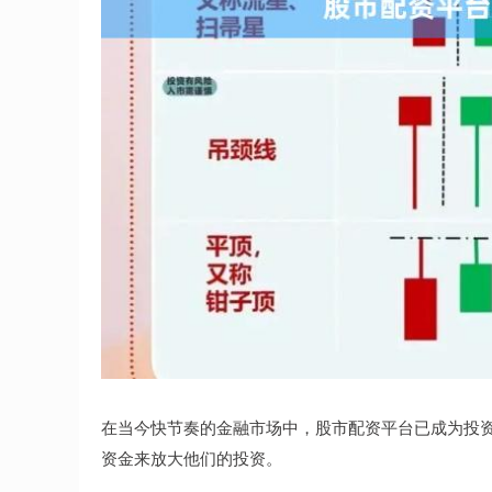
在当今快节奏的金融市场中，股市配资平台已成为投
资金来放大他们的投资。