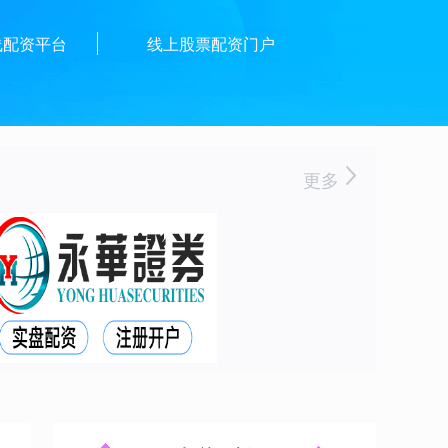
线配资平台
线上股票配资门户
更多