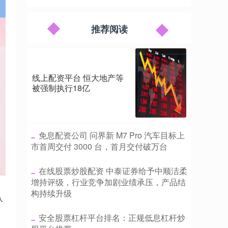
推荐阅读
线上配资平台 恒大地产等
被强制执行18亿
​免息配资公司 问界新 M7 Pro 汽车目标上
市首周交付 3000 台，首月交付破万台
​在线股票炒股配资 中泰证券给予中顺洁柔
增持评级，行业竞争加剧业绩承压，产品结
构持续升级
入
​安全股票杠杆平台排名：正规低息杠杆炒