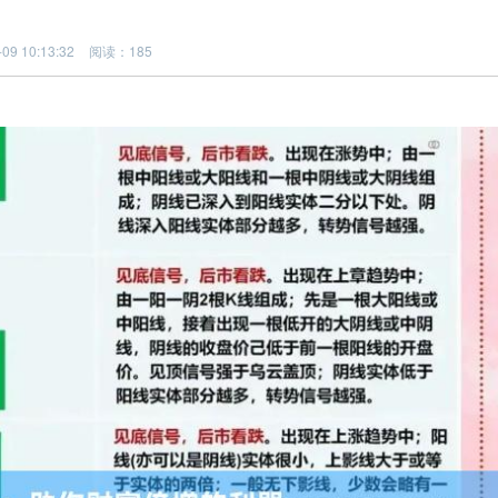
9 10:13:32
阅读：185